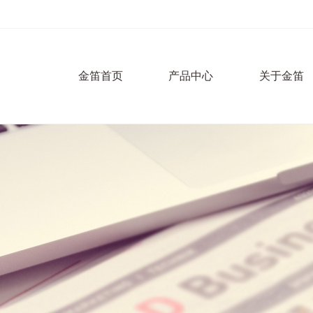
金笛首页
产品中心
关于金笛
LED发光字系列
烤漆发光字
公司简介
亚克力吸塑灯箱
不锈钢发光字
吸塑灯箱系列
工厂展示
银行吸塑灯箱
亮化工程系列
钛金发光字
中环100
展会现场
LED吸塑发光字系列
手机店吸塑灯箱
通体发光字
平凸吸塑字
合信广场
合作伙伴
LED外露字系列
药店吸塑灯箱
黑白发光字
三维吸塑字
烤漆外露字
凯利酒店
便利店吸塑灯箱
LED树脂字系列
不锈钢外露字
不锈钢树脂字
蓝白发光字
球面吸塑字
湖南怀化
餐饮店吸塑灯箱
特殊广告字系列
烤漆边树脂字
七彩发光字
双层吸塑字
全彩外露字
碧桂园
佛光字
铝型材吸塑灯箱
亚克力发光字
手机店树脂字
烤漆吸塑字
银行外露字
导识系列
无边字