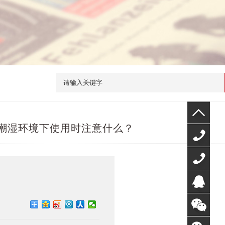
在潮湿环境下使用时注意什么？
400-
000-
131-
7718
1321-
QQ咨