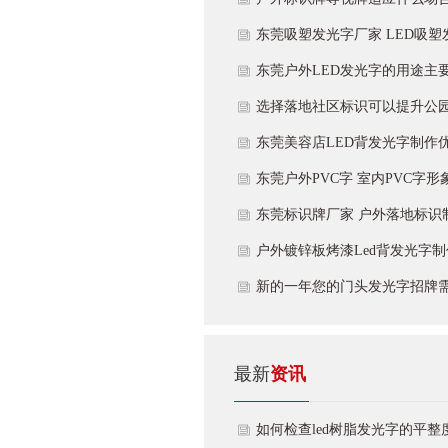
要的更多
东莞吸塑发光字厂家 LED吸塑
字制作特点
东莞户外LED发光字的用途主
用范围如下
选择落地社区标识可以提升公
区的品味和宣传
东莞美容店LED背发光字制作
及用途
东莞户外PVC字 室内PVC字形
的介绍及优点
东莞标识牌厂家 户外落地标识
知识点如下
户外镀锌板烤漆Led背发光字
艺及用途
新的一年您的门头发光字招牌
换吗？
最新
资讯
如何检查led树脂发光字的平整