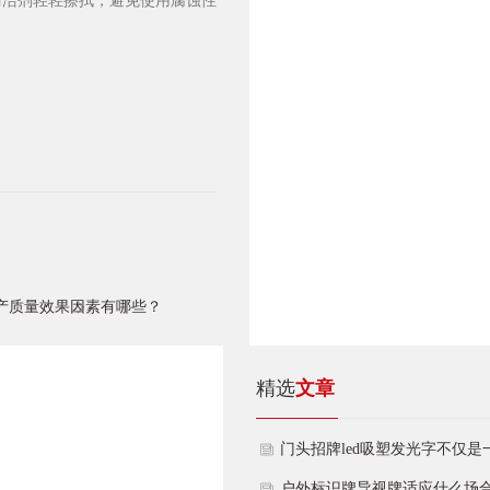
清洁剂轻轻擦拭，避免使用腐蚀性
生产质量效果因素有哪些？
精选
文章
门头招牌led吸塑发光字不仅是
店铺信息传递
户外标识牌导视牌适应什么场