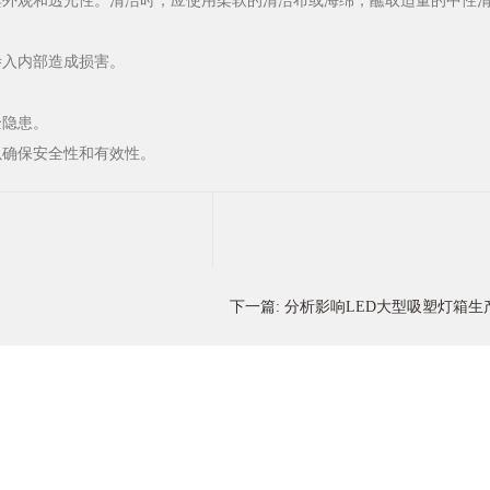
其外观和透光性。清洁时，应使用柔软的清洁布或海绵，蘸取适量的中性
渗入内部造成损害。
全隐患。
以确保安全性和有效性。
下一篇:
分析影响LED大型吸塑灯箱