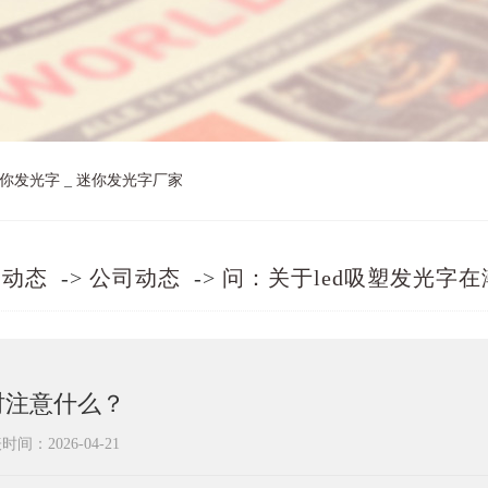
商场吸塑灯箱
亚克力吸塑字
房地产外露字
平面发光字
银行树脂字
水晶字
大型落地灯箱精神堡
家具店树脂字
酒店外露字
烤漆字
保险公司外露字
服装店树脂字
镀金字
垒
饰品店树脂字
商场外露字
不锈钢字
商场树脂字
迷你发光字
你发光字
_
迷你发光字厂家
铝型材发光字
司动态
->
公司动态
->
问：关于led吸塑发光字
时注意什么？
时间：2026-04-21