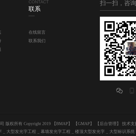
CONTACT
扫一扫，咨
联系
态
在线留言
持
联系我们
题


所有 Copyright 2019 【
BMAP
】 【
GMAP
】 【
后台管理
】 技术支
 _ 大型发光字工程 _ 幕墙发光字工程 _ 楼顶大型发光字 _ 大型标识系统