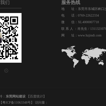
询我们
服务热线
地 址：东莞市东城区峡口沙
电 话：0769-22622334
微 信：XL4000007718
联 系 人 ：肖先生 / 131132107
网 址：
www.hzjindi.com

持：
东莞网站建设
【
百度统计
】
【
粤ICP备11063348号
】 访问量：