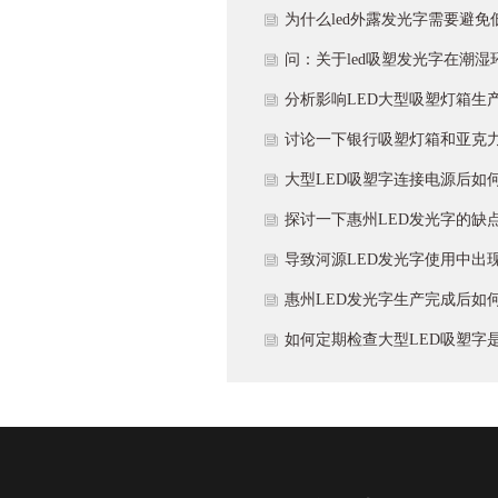
亮度均匀性？
为什么led外露发光字需要避免
使用呢？
问：关于led吸塑发光字在潮湿
下使用时注意什么？
分析影响LED大型吸塑灯箱生
量效果因素有哪些？
讨论一下银行吸塑灯箱和亚克
塑灯箱有什么区别？
大型LED吸塑字连接电源后如
查发光效果？
探讨一下惠州LED发光字的缺
改进方案是什么呢？
导致河源LED发光字使用中出
水烧灯原因是什么？
惠州LED发光字生产完成后如
行测试效果？
如何定期检查大型LED吸塑字
出现松动或变形情况？