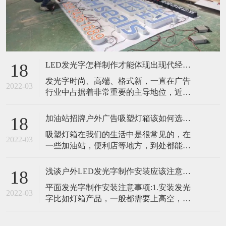
LED发光字怎样制作才能体现出现代经济的创新性
18
发光字时尚、高端、格式新，一直在广告
2022-03
行业中占据着非常重要的主导地位，近几
年，随着发光字技术的进一步延伸，消费
市场上的发光字，也越来越能体现出现代
加油站招牌户外广告吸塑灯箱该如何选择光源
18
经济的创新性，从平面发光到树脂发光
吸塑灯箱在我们的生活中是很常见的，在
字，每一个细节都展现出了发光字的多元
2022-03
一些加油站，便利店等地方，到处都能见
化趋势，成为现阶段广告设计制作中，最
到灯箱的使用，吸塑灯箱能够起到很好的
具潜力的商业化产品。1.如何制作发光字先
宣传作用，所以很受使用者的喜欢。那你
用激光将不
浅谈户外LED发光字制作安装应该注意的事项
18
知道吸塑灯箱应该如何选择光源吗?在冬季
平面发光字制作安装注意事项:1.安装发光
时又该如何进行保养呢?下面东莞金笛广告
2022-03
字比如灯箱产品，一般都需要上高空，安
吸塑灯箱厂家就来为大家详细介绍一下，
装的时候要做好安全措施。2.如果在七楼以
希望能帮助到你!​​户外广告吸塑灯箱如何选
上的高空，必须要用云梯和安全带。3.如果
择