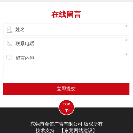
在三至七楼的地方，可以把窗户作为支撑
点，俩人在里面拖好安全绳。4.负责在外面
在线留言
安装的人员，一定要带上安全帽和手套，
安装前不能喝酒。5.里面负责安全
立即提交
东莞市金笛广告有限公司 版权所有
技术支持：【
东莞网站建设
】