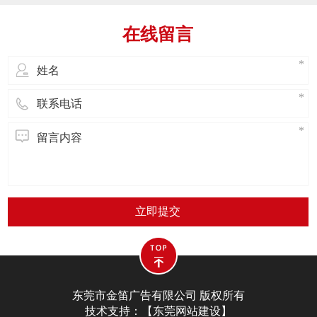
在三至七楼的地方，可以把窗户作为支撑
点，俩人在里面拖好安全绳。4.负责在外面
在线留言
安装的人员，一定要带上安全帽和手套，
安装前不能喝酒。5.里面负责安全
立即提交
东莞市金笛广告有限公司 版权所有
技术支持：【
东莞网站建设
】