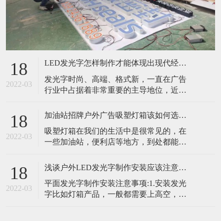
LED发光字怎样制作才能体现出现代经济的创新性
18
发光字时尚、高端、格式新，一直在广告
2022-03
行业中占据着非常重要的主导地位，近几
年，随着发光字技术的进一步延伸，消费
市场上的发光字，也越来越能体现出现代
加油站招牌户外广告吸塑灯箱该如何选择光源
18
经济的创新性，从平面发光到树脂发光
吸塑灯箱在我们的生活中是很常见的，在
字，每一个细节都展现出了发光字的多元
2022-03
一些加油站，便利店等地方，到处都能见
化趋势，成为现阶段广告设计制作中，最
到灯箱的使用，吸塑灯箱能够起到很好的
具潜力的商业化产品。1.如何制作发光字先
宣传作用，所以很受使用者的喜欢。那你
用激光将不
浅谈户外LED发光字制作安装应该注意的事项
18
知道吸塑灯箱应该如何选择光源吗?在冬季
平面发光字制作安装注意事项:1.安装发光
时又该如何进行保养呢?下面东莞金笛广告
2022-03
字比如灯箱产品，一般都需要上高空，安
吸塑灯箱厂家就来为大家详细介绍一下，
装的时候要做好安全措施。2.如果在七楼以
希望能帮助到你!​​户外广告吸塑灯箱如何选
上的高空，必须要用云梯和安全带。3.如果
择